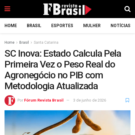
HOME
BRASIL
ESPORTES
MULHER
NOTÍCIAS
Home
Brasil
Santa Catarina
SC Inova: Estado Calcula Pela
Primeira Vez o Peso Real do
Agronegócio no PIB com
Metodologia Atualizada
Por
Fórum Revista Brasil
3 de junho de 2026