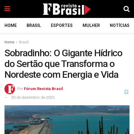
HOME
BRASIL
ESPORTES
MULHER
NOTÍCIAS
Home
Brasil
Sobradinho: O Gigante Hídrico
do Sertão que Transforma o
Nordeste com Energia e Vida
Por
Fórum Revista Brasil
30 de dezembro de 2025