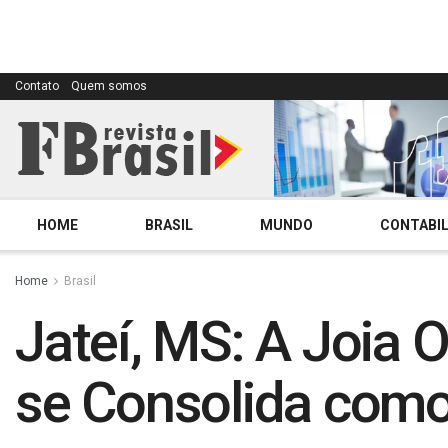
Contato
Quem somos
HOME
BRASIL
MUNDO
CONTABIL
Home
Brasil
Jateí, MS: A Joia O
se Consolida como 