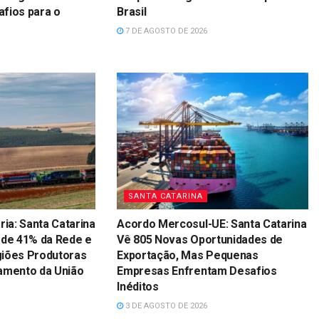
fios para o
Brasil
7 DE AGOSTO DE 2026
SANTA CATARINA
ria: Santa Catarina
Acordo Mercosul-UE: Santa Catarina
 de 41% da Rede e
Vê 805 Novas Oportunidades de
giões Produtoras
Exportação, Mas Pequenas
amento da União
Empresas Enfrentam Desafios
Inéditos
3 DE AGOSTO DE 2026