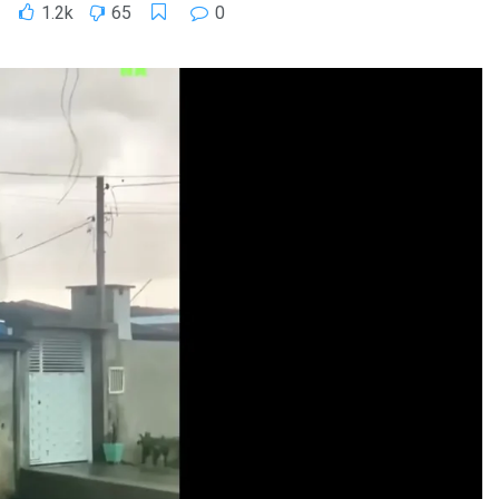
1.2k
65
0