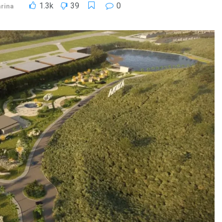
1.3k
39
0
arina