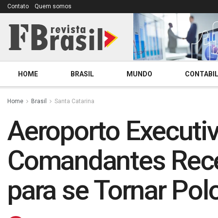
Contato
Quem somos
HOME
BRASIL
MUNDO
CONTABIL
Home
Brasil
Santa Catarina
Aeroporto Executi
Comandantes Rece
para se Tornar Pol