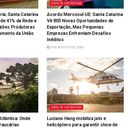
SANTA CATARINA
ria: Santa Catarina
Acordo Mercosul-UE: Santa Catarina
 de 41% da Rede e
Vê 805 Novas Oportunidades de
giões Produtoras
Exportação, Mas Pequenas
amento da União
Empresas Enfrentam Desafios
Inéditos
3 DE AGOSTO DE 2026
SANTA CATARINA
Atlântica: Onde
Luciano Hang mobiliza jato e
raucárias
helicóptero para garantir show de