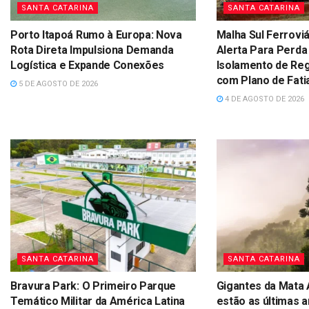
SANTA CATARINA
SANTA CATARINA
Porto Itapoá Rumo à Europa: Nova
Malha Sul Ferroviá
Rota Direta Impulsiona Demanda
Alerta Para Perda
Logística e Expande Conexões
Isolamento de Re
com Plano de Fati
5 DE AGOSTO DE 2026
4 DE AGOSTO DE 2026
SANTA CATARINA
SANTA CATARINA
Bravura Park: O Primeiro Parque
Gigantes da Mata 
Temático Militar da América Latina
estão as últimas a