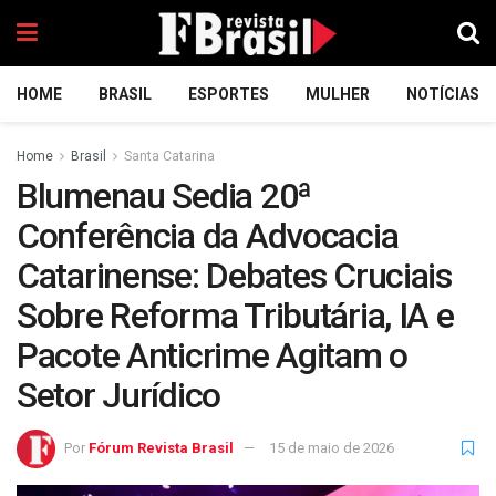
HOME
BRASIL
ESPORTES
MULHER
NOTÍCIAS
Home
Brasil
Santa Catarina
Blumenau Sedia 20ª
Conferência da Advocacia
Catarinense: Debates Cruciais
Sobre Reforma Tributária, IA e
Pacote Anticrime Agitam o
Setor Jurídico
Por
Fórum Revista Brasil
15 de maio de 2026