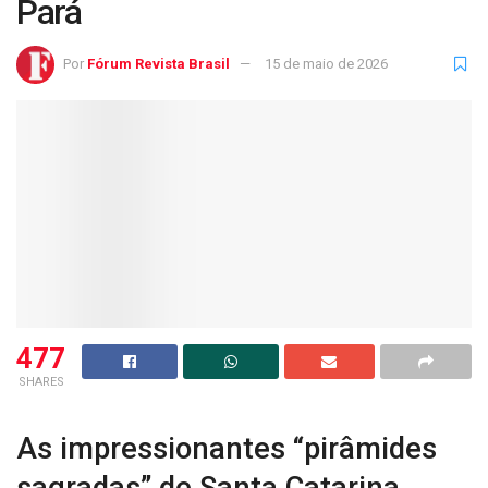
Pará
Por
Fórum Revista Brasil
15 de maio de 2026
477
SHARES
As impressionantes “pirâmides
sagradas” de Santa Catarina