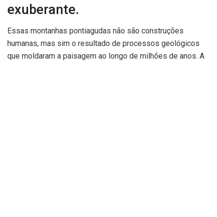
exuberante.
Essas montanhas pontiagudas não são construções
humanas, mas sim o resultado de processos geológicos
que moldaram a paisagem ao longo de milhões de anos. A
beleza singular das “pirâmides sagradas” tem atraído cada
vez mais turistas, ansiosos por explorar as belezas
naturais e a rica biodiversidade da Mata Atlântica presente
na área.
O ecoturismo no Morro da Forquilha tem transformado
a cidade de Grão-Pará, gerando novas oportunidades de
negócios e promovendo o desenvolvimento sustentável. A
iniciativa de preservar e divulgar o local visa integrá-lo a
roteiros turísticos regionais, ampliando o alcance e o
impacto positivo dessa atividade.
Conforme informação divulgada pela Gazeta do Povo, o