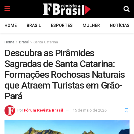
HOME
BRASIL
ESPORTES
MULHER
NOTÍCIAS
Home
Brasil
Santa Catarina
Descubra as Pirâmides
Sagradas de Santa Catarina:
Formações Rochosas Naturais
que Atraem Turistas em Grão-
Pará
Por
Fórum Revista Brasil
15 de maio de 2026