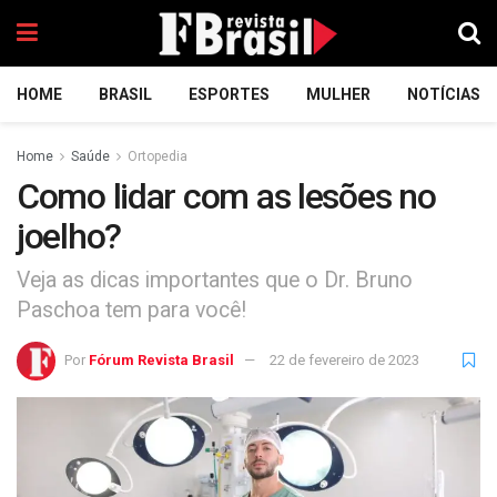
HOME
BRASIL
ESPORTES
MULHER
NOTÍCIAS
Home
Saúde
Ortopedia
Como lidar com as lesões no
joelho?
Veja as dicas importantes que o Dr. Bruno
Paschoa tem para você!
Por
Fórum Revista Brasil
22 de fevereiro de 2023