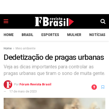
HOME
BRASIL
ESPORTES
MULHER
NOTÍCIAS
Home
Meio ambiente
Dedetização de pragas urbanas
Veja as dicas importantes para controlar as
pragas urbanas que tiram o sono de muita gente.
Por
Fórum Revista Brasil
17 de maio de 2023