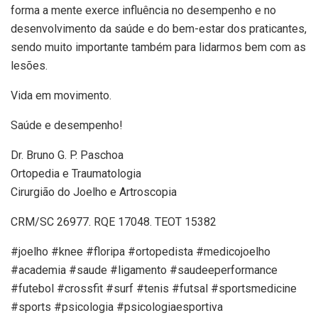
forma a mente exerce influência no desempenho e no
desenvolvimento da saúde e do bem-estar dos praticantes,
sendo muito importante também para lidarmos bem com as
lesões.
Vida em movimento.
Saúde e desempenho!
Dr. Bruno G. P. Paschoa
Ortopedia e Traumatologia
Cirurgião do Joelho e Artroscopia
CRM/SC 26977. RQE 17048. TEOT 15382
#joelho #knee #floripa #ortopedista #medicojoelho
#academia #saude #ligamento #saudeeperformance
#futebol #crossfit #surf #tenis #futsal #sportsmedicine
#sports #psicologia #psicologiaesportiva