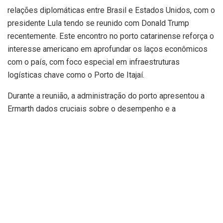
relações diplomáticas entre Brasil e Estados Unidos, com o
presidente Lula tendo se reunido com Donald Trump
recentemente. Este encontro no porto catarinense reforça o
interesse americano em aprofundar os laços econômicos
com o país, com foco especial em infraestruturas
logísticas chave como o Porto de Itajaí.
Durante a reunião, a administração do porto apresentou a
Ermarth dados cruciais sobre o desempenho e a
capacidade operacional. Os números revelam um cenário
promissor, evidenciando o potencial de crescimento e a
importância estratégica do terminal para o comércio
exterior. Conforme informação divulgada pela administração
do Porto de Itajaí, o complexo movimentou **1,2 milhão de
toneladas** no primeiro semestre de 2026 e registrou um
faturamento expressivo de **R$ 200 milhões** desde a
retomada plena de suas operações.