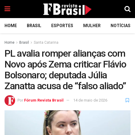
HOME
BRASIL
ESPORTES
MULHER
NOTÍCIAS
Home
Brasil
Santa Catarina
PL avalia romper alianças com
Novo após Zema criticar Flávio
Bolsonaro; deputada Júlia
Zanatta acusa de “falso aliado”
Por
Fórum Revista Brasil
14 de maio de 2026