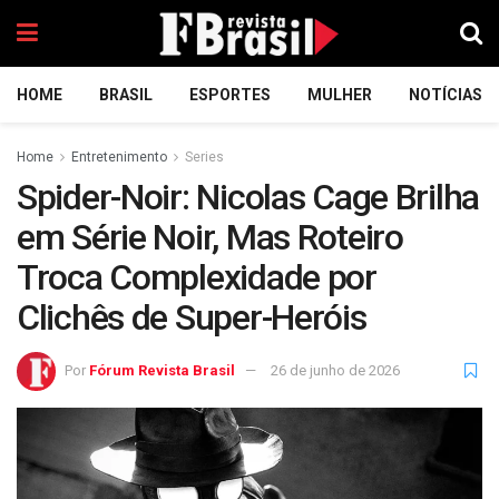
HOME
BRASIL
ESPORTES
MULHER
NOTÍCIAS
Home
Entretenimento
Series
Spider-Noir: Nicolas Cage Brilha
em Série Noir, Mas Roteiro
Troca Complexidade por
Clichês de Super-Heróis
Por
Fórum Revista Brasil
26 de junho de 2026