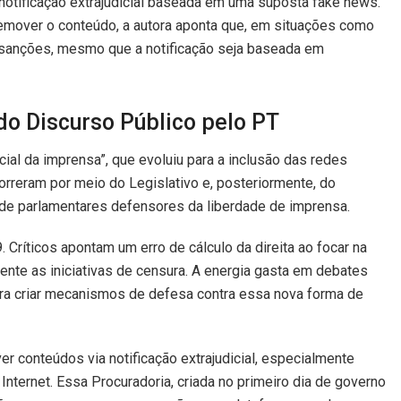
 notificação extrajudicial baseada em uma suposta fake news.
 remover o conteúdo, a autora aponta que, em situações como
sanções, mesmo que a notificação seja baseada em
do Discurso Público pelo PT
al da imprensa”, que evoluiu para a inclusão das redes
orreram por meio do Legislativo e, posteriormente, do
e de parlamentares defensores da liberdade de imprensa.
Críticos apontam um erro de cálculo da direita ao focar na
nte as iniciativas de censura. A energia gasta em debates
 para criar mecanismos de defesa contra essa nova forma de
 conteúdos via notificação extrajudicial, especialmente
nternet. Essa Procuradoria, criada no primeiro dia de governo