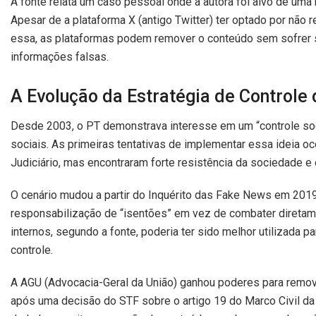
A fonte relata um caso pessoal onde a autora foi alvo de uma
Apesar de a plataforma X (antigo Twitter) ter optado por não
essa, as plataformas podem remover o conteúdo sem sofrer 
informações falsas.
A Evolução da Estratégia de Controle 
Desde 2003, o PT demonstrava interesse em um “controle soci
sociais. As primeiras tentativas de implementar essa ideia oc
Judiciário, mas encontraram forte resistência da sociedade 
O cenário mudou a partir do Inquérito das Fake News em 2019. 
responsabilização de “isentões” em vez de combater diretame
internos, segundo a fonte, poderia ter sido melhor utilizada
controle.
A AGU (Advocacia-Geral da União) ganhou poderes para remover
após uma decisão do STF sobre o artigo 19 do Marco Civil da I