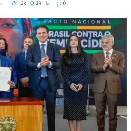
1.3k
39
0
ia