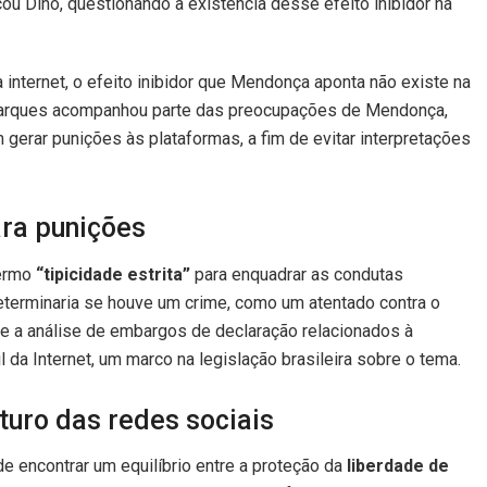
cou Dino, questionando a existência desse efeito inibidor na
 internet, o efeito inibidor que Mendonça aponta não existe na
s Marques acompanhou parte das preocupações de Mendonça,
erar punições às plataformas, a fim de evitar interpretações
ara punições
termo
“tipicidade estrita”
para enquadrar as condutas
eterminaria se houve um crime, como um atentado contra o
e a análise de embargos de declaração relacionados à
l da Internet, um marco na legislação brasileira sobre o tema.
turo das redes sociais
 encontrar um equilíbrio entre a proteção da
liberdade de