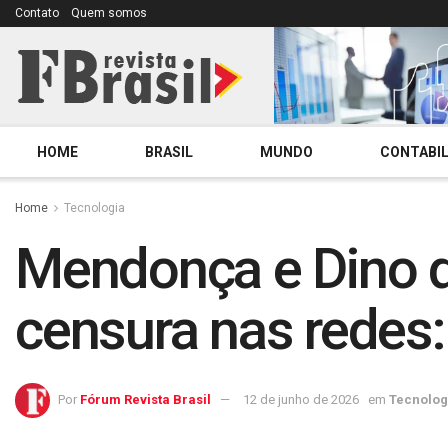
Contato
Quem somos
HOME
BRASIL
MUNDO
CONTABIL
Home
Tecnologia
Mendonça e Dino d
censura nas redes
Por
Fórum Revista Brasil
12 de junho de 2026
em
Tecnolog