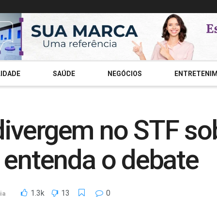
IDADE
SAÚDE
NEGÓCIOS
ENTRETENI
ivergem no STF sob
: entenda o debate
1.3k
13
0
ia