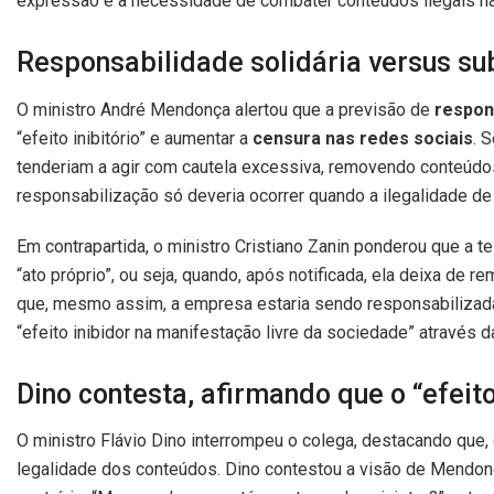
expressão e a necessidade de combater conteúdos ilegais na 
Responsabilidade solidária versus sub
O ministro André Mendonça alertou que a previsão de
respons
“efeito inibitório” e aumentar a
censura nas redes sociais
. 
tenderiam a agir com cautela excessiva, removendo conteúdos 
responsabilização só deveria ocorrer quando a ilegalidade d
Em contrapartida, o ministro Cristiano Zanin ponderou que a 
“ato próprio”, ou seja, quando, após notificada, ela deixa de
que, mesmo assim, a empresa estaria sendo responsabilizada 
“efeito inibidor na manifestação livre da sociedade” através d
Dino contesta, afirmando que o “efeito
O ministro Flávio Dino interrompeu o colega, destacando que, 
legalidade dos conteúdos. Dino contestou a visão de Mendonç