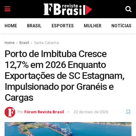
HOME
BRASIL
ESPORTES
MULHER
NOTÍCIAS
Home
Brasil
Santa Catarina
Porto de Imbituba Cresce
12,7% em 2026 Enquanto
Exportações de SC Estagnam,
Impulsionado por Granéis e
Cargas
Por
Fórum Revista Brasil
22 de maio de 2026