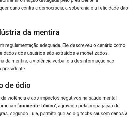
nforme informação divulgada pelo presidente, a
uer dano contra a democracia, a soberania e a felicidade das
ndústria da mentira
l sem regulamentação adequada. Ele descreveu o cenário como
de dados dos usuários são extraídos e monetizados,
a da mentira, a violência verbal e a desinformação não
 presidente.
o de ódio
da violência e aos impactos negativos na saúde mental,
l como um
‘ambiente tóxico’
, agravado pela propagação de
regras, segundo Lula, permite que as big techs causem danos à