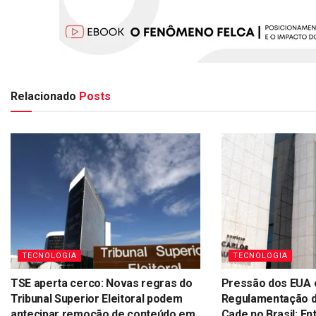
Relacionado
Posts
TECNOLOGIA
TECNOLOGIA
TSE aperta cerco: Novas regras do
Pressão dos EUA 
Tribunal Superior Eleitoral podem
Regulamentação d
antecipar remoção de conteúdo em
Cade no Brasil; E