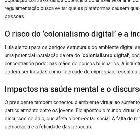
população contra os danos potenciais do ambiente online. Co
regulamentação busca evitar que as plataformas causem qualq
pessoas.
O risco do ‘colonialismo digital’ e a i
Lula alertou para os perigos estruturais do ambiente digita
uma potencial instalação da era do
‘colonialismo digital’
, on
concentrando poder nas mãos de poucos bilionários. A indústri
podem ser tratadas como liberdade de expressão, ressaltou o
Impactos na saúde mental e o discurs
O presidente também conectou o ambiente virtual ao aumento 
particularmente entre os jovens. Ele apontou o mundo virtua
discursos de ódio, que afeta o bem-estar social. A falta de 
democracia e à felicidade das pessoas.