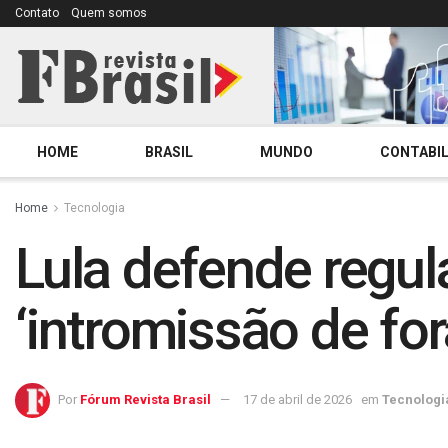
Contato
Quem somos
HOME
BRASIL
MUNDO
CONTABIL
Home
Tecnologia
Lula defende regul
‘intromissão de fo
Por
Fórum Revista Brasil
17 de abril de 2026
em
Tecnologi