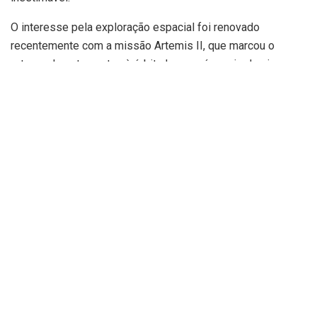
O interesse pela exploração espacial foi renovado
recentemente com a missão Artemis II, que marcou o
retorno de astronautas à órbita lunar após mais de cinco
décadas. A cápsula Orion completou uma jornada de
aproximadamente 1,1 milhão de quilômetros, reafirmando o
fascínio e os avanços na conquista do espaço. Conforme
informações divulgadas pelo Space Adventure, o fragmento
lunar em exposição é um elo tangível com essa jornada
humana para além do nosso planeta.
Cuidados Especiais para um Tesouro
Lunar
Por se tratar de um material de extrema raridade e valor
científico, o fragmento lunar no Space Adventure recebe
cuidados rigorosos de conservação. Ele é mantido em um
ambiente controlado, com monitoramento constante de