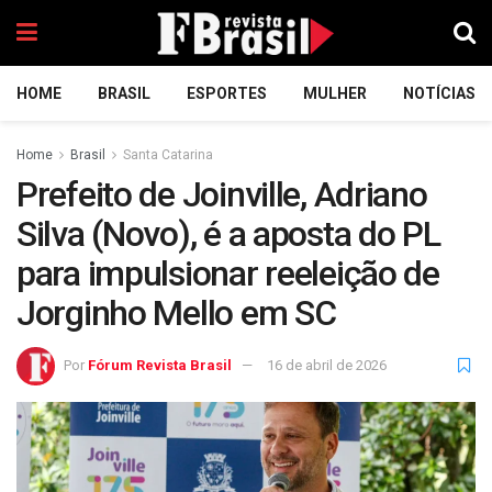
HOME
BRASIL
ESPORTES
MULHER
NOTÍCIAS
Home
Brasil
Santa Catarina
Prefeito de Joinville, Adriano
Silva (Novo), é a aposta do PL
para impulsionar reeleição de
Jorginho Mello em SC
Por
Fórum Revista Brasil
16 de abril de 2026